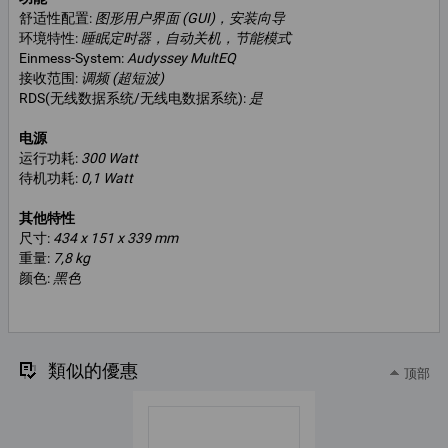
舒适性配置:
图形用户界面 (GUI)，安装向导
环境特性:
睡眠定时器，自动关机，节能模式
Einmess-System:
Audyssey MultEQ
接收范围:
调频 (超短波)
RDS(无线数据系统/无线电数据系统):
是
电源
运行功耗:
300 Watt
待机功耗:
0,1 Watt
其他特性
尺寸:
434 x 151 x 339 mm
重量:
7,8 kg
颜色:
黑色
類似的優惠
顶部