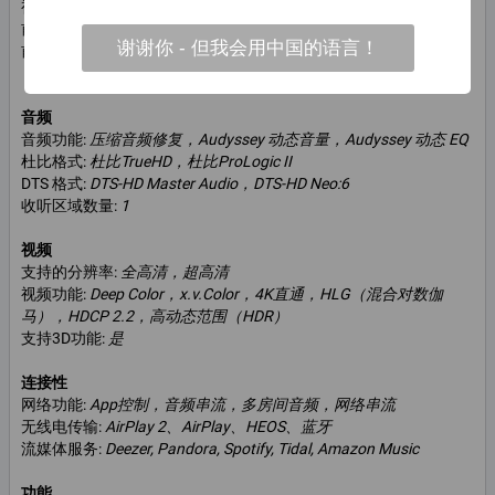
视频接口:
1x 复合视频输出，2x 复合视频输入
前置放大器输出:
2个超低音扬声器接口（Cinch/RCA）
谢谢你 - 但我会用中国的语言！
前置接口:
HDMI输入，耳机输出，iPod-USB连接，1个测量麦克风
（设置麦克风）
音频
音频功能:
压缩音频修复，Audyssey 动态音量，Audyssey 动态 EQ
杜比格式:
杜比TrueHD，杜比ProLogic II
DTS 格式:
DTS-HD Master Audio，DTS-HD Neo:6
收听区域数量:
1
视频
支持的分辨率:
全高清，超高清
视频功能:
Deep Color，x.v.Color，4K直通，HLG（混合对数伽
马），HDCP 2.2，高动态范围（HDR）
支持3D功能:
是
连接性
网络功能:
App控制，音频串流，多房间音频，网络串流
无线电传输:
AirPlay 2、AirPlay、HEOS、蓝牙
流媒体服务:
Deezer, Pandora, Spotify, Tidal, Amazon Music
功能