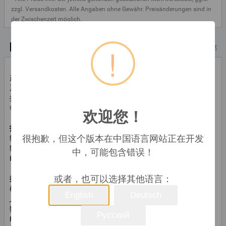
zzgl. Versandkosten. Alle Angaben ohne Gewähr. Preisänderungen sind in
der Zwischenzeit möglich.
技术特点
!
顶部
产品类型:
网络接收器，AV功放
系列:
Denon AVR
扬声器配置:
5.2
每声道功率:
135 Watt
欢迎您！
技术特性
很抱歉，但这个版本在中国语言网站正在开发
输出功率:
5 x 130 Watt
输出阻抗:
6 Ohm
中，可能包含错误！
HDMI功能:
HDMI-CEC，HDMI待机直通
或者，也可以选择其他语言：
接口
模拟音频输入:
2x 线路输入 (Cinch/RCA，立体声)，1x MM 唱机输
English
Deutsch
入 (Cinch/RCA，立体声)
数字音频输入:
2个S/PDIF输入（TOS-Link光纤）
Русский
HDMI接口:
1个HDMI输出接口，6个HDMI输入接口