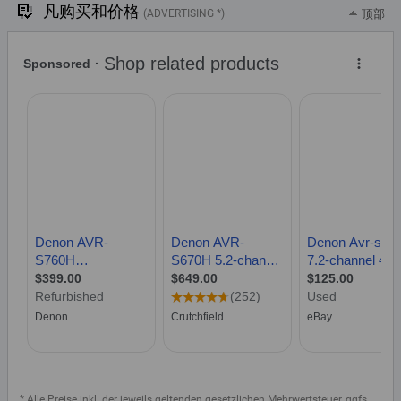
凡购买和价格
(ADVERTISING *)
顶部
* Alle Preise inkl. der jeweils geltenden gesetzlichen Mehrwertsteuer, ggfs.