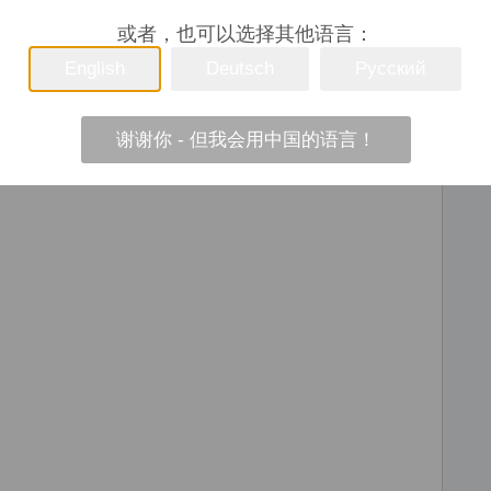
或者，也可以选择其他语言：
English
Deutsch
Русский
，1×线路输入（3.5毫米插孔，立体声）
谢谢你 - 但我会用中国的语言！