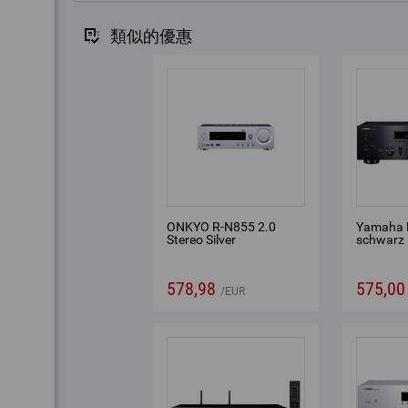
類似的優惠
ONKYO R-N855 2.0
Yamaha 
Stereo Silver
schwarz
578,98
575,00
EUR