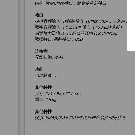
结构:
镀金Cinch接口，镀金扬声器接口
接口
模拟音频输入:
1×线路输入（Cinch/RCA，立体声）
数字音频输入:
1个S/PDIF输入（TOS-Link光纤）
前置放大器输出:
1x 超低音音箱 (Cinch/RCA)
数据接口:
网络接口，USB
连接性
无线传输:
Wi-Fi
功能
自动校准:
不
其他特性
尺寸:
221 x 93 x 214 mm
重量:
2,8 kg
其他特性
奖项:
EISA奖2015-2016年度最佳产品多房间系统