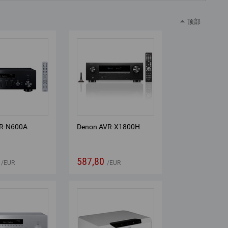
顶部
R-N600A
Denon AVR-X1800H
587,80
EUR
EUR