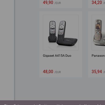
49,90
34,20
EUR
Gigaset A415A Duo
Panason
48,00
35,94
EUR