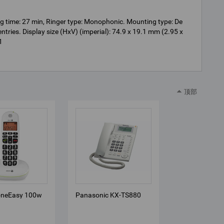
g time: 27 min, Ringer type: Monophonic. Mounting type: De
ntries. Display size (HxV) (imperial): 74.9 x 19.1 mm (2.95 x
1
顶部
oneEasy 100w
Panasonic KX-TS880