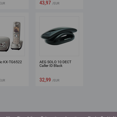
43,97
EUR
EUR
ic KX-TG6522
AEG SOLO 10 DECT
Caller ID Black
32,99
EUR
EUR