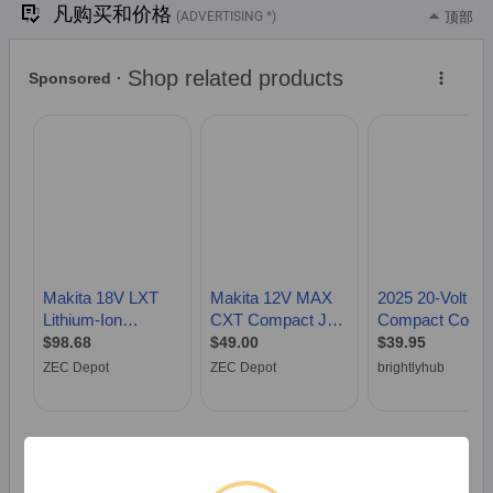
凡购买和价格
(ADVERTISING *)
顶部
* Alle Preise inkl. der jeweils geltenden gesetzlichen Mehrwertsteuer, ggfs.
zzgl. Versandkosten. Alle Angaben ohne Gewähr. Preisänderungen sind in