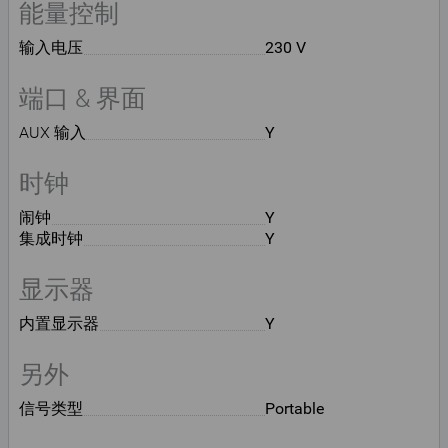
能量控制
输入电压
230 V
端口 & 界面
AUX 输入
Y
时钟
闹钟
Y
集成时钟
Y
显示器
内置显示器
Y
另外
信号类型
Portable