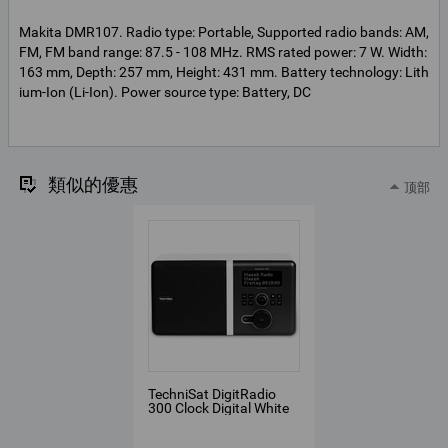
Makita DMR107. Radio type: Portable, Supported radio bands: AM,
FM, FM band range: 87.5 - 108 MHz. RMS rated power: 7 W. Width:
163 mm, Depth: 257 mm, Height: 431 mm. Battery technology: Lith
ium-Ion (Li-Ion). Power source type: Battery, DC
類似的優惠
顶部
TechniSat DigitRadio
300 Clock Digital White