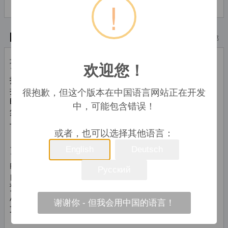
!
der Zwischenzeit möglich.
技术特点
顶部
技术细节
欢迎您！
报警功能
Y
很抱歉，但这个版本在中国语言网站正在开发
把手
Y
时钟功能
Y
中，可能包含错误！
集成天线
Y
与苹果产品对接兼容性
Not supported
或者，也可以选择其他语言：
无线电
English
Deutsch
FM波段
87.5 - 108 MHz
Русский
自动数字调谐
Y
预设电台数量
5
AM波段范围
522 - 1.629 kHz
谢谢你 - 但我会用中国的语言！
支持波段
AM, FM