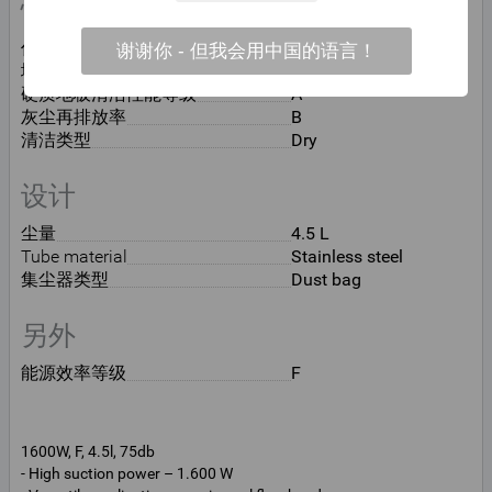
性能
作业半径
11 m
谢谢你 - 但我会用中国的语言！
地毯清洁性能等级
C
硬质地板清洁性能等级
A
灰尘再排放率
B
清洁类型
Dry
设计
尘量
4.5 L
Tube material
Stainless steel
集尘器类型
Dust bag
另外
能源效率等级
F
1600W, F, 4.5l, 75db
- High suction power – 1.600 W