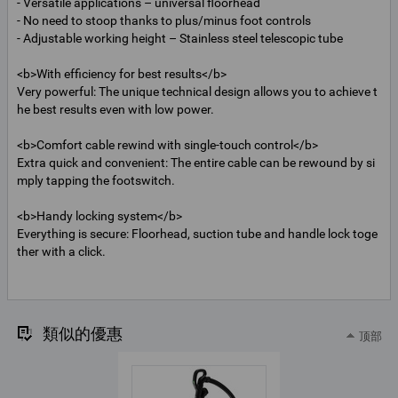
- Versatile applications – universal floorhead
- No need to stoop thanks to plus/minus foot controls
- Adjustable working height – Stainless steel telescopic tube
<b>With efficiency for best results</b>
Very powerful: The unique technical design allows you to achieve t
he best results even with low power.
<b>Comfort cable rewind with single-touch control</b>
Extra quick and convenient: The entire cable can be rewound by si
mply tapping the footswitch.
<b>Handy locking system</b>
Everything is secure: Floorhead, suction tube and handle lock toge
ther with a click.
類似的優惠
顶部