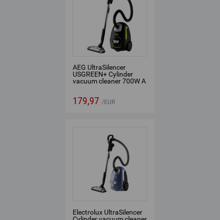
AEG UltraSilencer
USGREEN+ Cylinder
vacuum cleaner 700W A
Black
179,97
EUR
Electrolux UltraSilencer
Cylinder vacuum cleaner