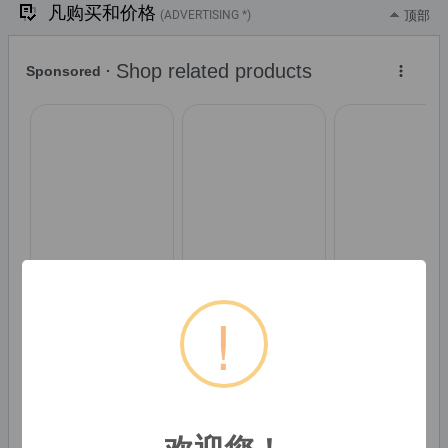
凡购买和价格
(ADVERTISING *)
顶部
!
* Alle Preise inkl. der jeweils geltenden gesetzlichen Mehrwertsteuer, ggfs.
欢迎您！
zzgl. Versandkosten. Alle Angaben ohne Gewähr. Preisänderungen sind in