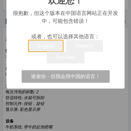
der Zwischenzeit möglich.
很抱歉，但这个版本在中国语言网站正在开发
中，可能包含错误！
技术特点
顶部
或者，也可以选择其他语言：
产品类型:
手柄式咖啡机，半自动咖啡机
English
Deutsch
性能与能耗
功率（瓦）:
1.680 Watt
Русский
舒适与操作
咖啡特调:
浓缩咖啡、卡布奇诺、馥芮白、美式咖啡、牛奶咖啡、
谢谢你 - 但我会用中国的语言！
拿铁玛奇朵
适合:
咖啡豆
每次冲泡的杯数:
2
舒适特性:
水箱可拆卸
控制元件:
按钮，旋钮
显示屏:
彩色显示屏
设备
牛奶系统:
带牛奶起泡喷嘴