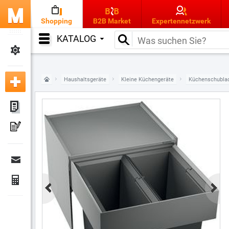
Shopping
B2B Market
Expertennetzwerk
KATALOG
Haushaltsgeräte
Kleine Küchengeräte
Küchenschubla