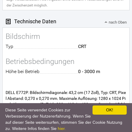
der Zwischenzeit möglich.
Technische Daten
nach Oben
Bildschirm
Typ
CRT
Betriebsbedingungen
Höhe bei Betrieb
0 - 3000 m
DELL E772P. Bildschirmdiagonale: 43,2 cm (17 Zoll), Typ: CRT, Pixe
l Abstand: 0,270 x 0,270 mm. Maximale Auflösung: 1280 x 1024 Pi
xel. Abmessungen (BxTxH): 399 x 410,4 x 409 mm, Gewicht: 15,2 k
Diese Seite verwendet Cookies zur
OK!
g. Paketgewicht: 18 kg
Verbesserung der Nutzererfahrung. Wenn Sie
auf dieser Seite weitersurfen, stimmen Sie der Cookie Nutzung
zu. Weitere Infos finden Sie
hier.