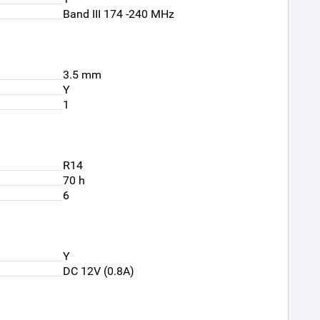
Band III 174 -240 MHz
n
3.5 mm
Y
1
R14
70 h
6
Y
DC 12V (0.8A)