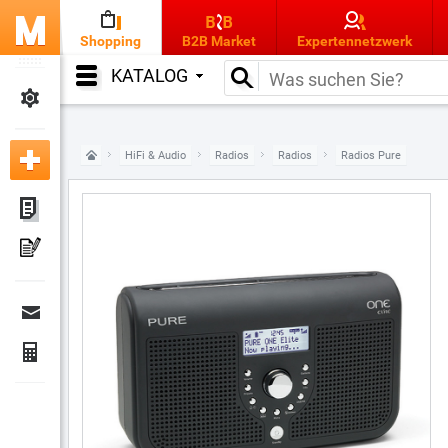
Shopping
B2B Market
Expertennetzwerk
KATALOG
HiFi & Audio
Radios
Radios
Radios Pure