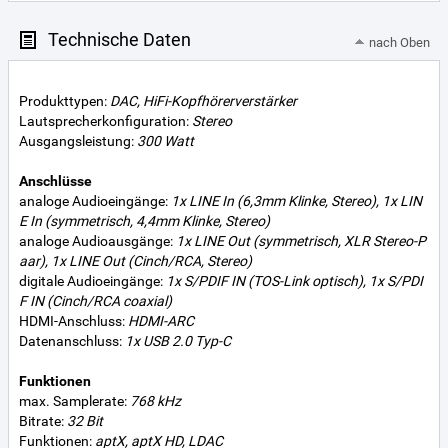
Technische Daten
nach Oben
Produkttypen:
DAC, HiFi-Kopfhörerverstärker
Lautsprecherkonfiguration:
Stereo
Ausgangsleistung:
300 Watt
Anschlüsse
analoge Audioeingänge:
1x LINE In (6,3mm Klinke, Stereo), 1x LIN
E In (symmetrisch, 4,4mm Klinke, Stereo)
analoge Audioausgänge:
1x LINE Out (symmetrisch, XLR Stereo-P
aar), 1x LINE Out (Cinch/RCA, Stereo)
digitale Audioeingänge:
1x S/PDIF IN (TOS-Link optisch), 1x S/PDI
F IN (Cinch/RCA coaxial)
HDMI-Anschluss:
HDMI-ARC
Datenanschluss:
1x USB 2.0 Typ-C
Funktionen
max. Samplerate:
768 kHz
Bitrate:
32 Bit
Funktionen:
aptX, aptX HD, LDAC