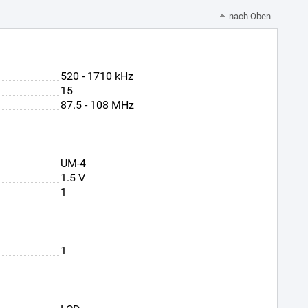
nach Oben
520 - 1710 kHz
15
87.5 - 108 MHz
UM-4
1.5 V
1
n
1