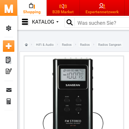
Shopping
B2B Market
Expertennetzwerk
KATALOG
HiFi & Audio
Radios
Radios
Radios Sangean