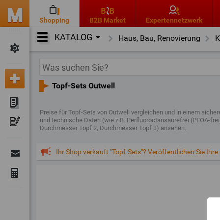
Shopping
B2B Market
Expertennetzwerk
KATALOG
Haus, Bau, Renovierung
K
Topf-Sets Outwell
Preise für Topf-Sets von Outwell vergleichen und in einem sich
und technische Daten (wie z.B. Perfluoroctansäurefrei (PFOA-fr
Durchmesser Topf 2, Durchmesser Topf 3) ansehen.
Ihr Shop verkauft "Topf-Sets"? Veröffentlichen Sie Ihre