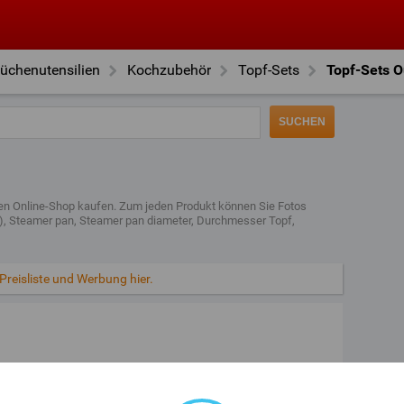
üchenutensilien
Kochzubehör
Topf-Sets
Topf-Sets O
eren Online-Shop kaufen. Zum jeden Produkt können Sie Fotos
ei), Steamer pan, Steamer pan diameter, Durchmesser Topf,
 Preisliste und Werbung hier.