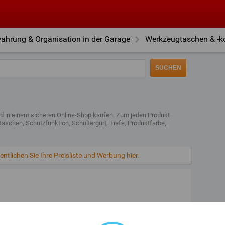
ahrung & Organisation in der Garage
Werkzeugtaschen & -ko
nd in einem sicheren Online-Shop kaufen. Zum jeden Produkt
aschen, Schutzfunktion, Schultergurt, Tiefe, Produktfarbe,
ntlichen Sie Ihre Preisliste und Werbung hier.