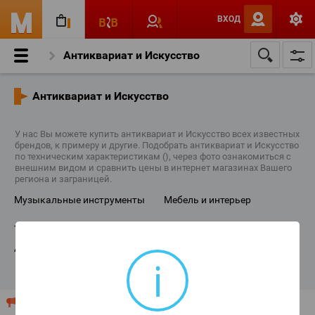
ВХОД
Антиквариат и Искусство
Антиквариат и Искусство
У нас Вы можете купить антиквариат и Искусство всех известных
брендов, к примеру и другие. Подобрать антиквариат и Искусство
по техническим характеристикам (), через фото ознакомиться с
внешним видом и сравнить цены в интернет магазинах Вашего
региона и заграницей.
музыкальные инструменты
мебель и интерьер
техника и фотография
морской и навигационная
антикварные игрушки
народное творчество
i
ПОКАЗАТЬ ВСЕ КАТЕГОРИИ
Ваш магазин продает "Антиквариат и Искусство"?
Разместите Ваш прайс-лист или рекламу здесь!