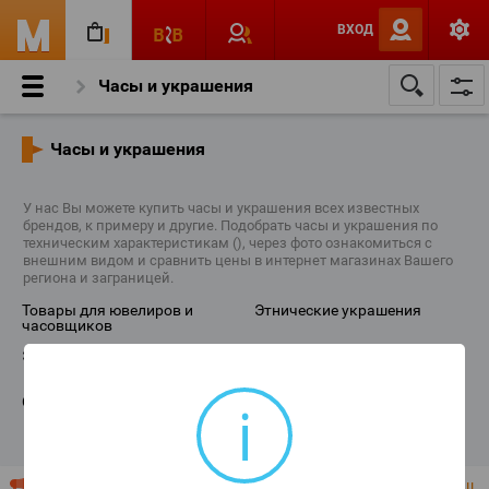
ВХОД
Часы и украшения
Часы и украшения
У нас Вы можете купить часы и украшения всех известных
брендов, к примеру и другие. Подобрать часы и украшения по
техническим характеристикам (), через фото ознакомиться с
внешним видом и сравнить цены в интернет магазинах Вашего
региона и заграницей.
товары для ювелиров и
этнические украшения
часовщиков
эксклюзивные аксессуары
бижутерия
i
свадебные украшения
ювелирные украшения
ПОКАЗАТЬ ВСЕ КАТЕГОРИИ
Ваш магазин продает "Часы и украшения"? Разместите Ваш