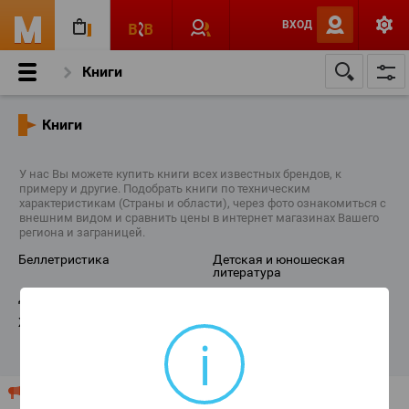
ВХОД
Книги
Книги
У нас Вы можете купить книги всех известных брендов, к
примеру и другие. Подобрать книги по техническим
характеристикам (Страны и области), через фото ознакомиться с
внешним видом и сравнить цены в интернет магазинах Вашего
региона и заграницей.
беллетристика
детская и юношеская
литература
другое
учебники и обучение
журналы
книжные аксессуары
i
ПОКАЗАТЬ ВСЕ КАТЕГОРИИ
Ваш магазин продает "Книги"? Разместите Ваш прайс-лист
или рекламу здесь!