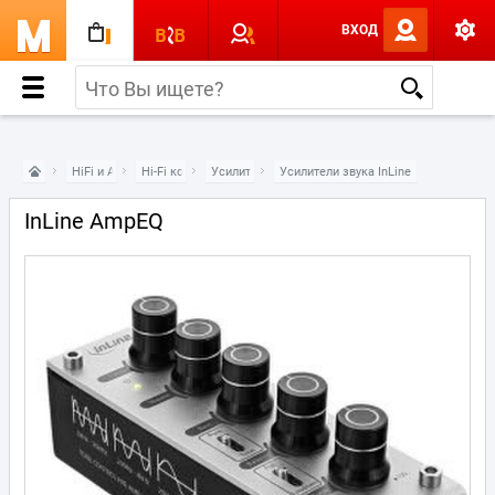
ВХОД
HiFi и Audio
Hi-Fi компоненты
Усилители звука
Усилители звука InLine
InLine AmpEQ