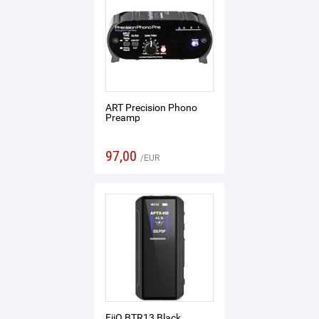
ART Precision Phono
Preamp
97,00
EUR
FiiO BTR13 Black