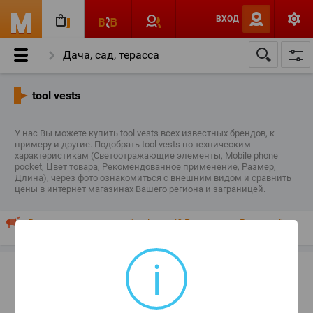
ВХОД
Дача, сад, терасса
хранение вещей и организация места в гараже
tool vests
tool vests
У нас Вы можете купить tool vests всех известных брендов, к
примеру и другие. Подобрать tool vests по техническим
характеристикам (Светоотражающие элементы, Mobile phone
pocket, Цвет товара, Рекомендованное применение, Размер,
Длина), через фото ознакомиться с внешним видом и сравнить
цены в интернет магазинах Вашего региона и заграницей.
Ваш магазин продает "tool vests"? Разместите Ваш прайс-
лист или рекламу здесь!
i