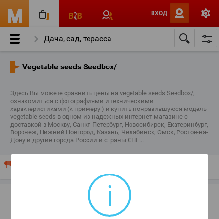
ВХОД
Дача, сад, терасса
seeds and bulbs and seedlings and cuttings
Vegetable seeds Seedbox/
vegetable seeds
Здесь Вы можете сравнить цены на vegetable seeds Seedbox/,
Vegetable seeds Seedbox/
ознакомиться с фотографиями и техническими
характеристиками (к примеру ) и купить понравившуюся модель
vegetable seeds в одном из надежных интернет-магазине с
доставкой в Москву, Санкт-Петербург, Новосибирск, Екатеринбург,
Воронеж, Нижний Новгород, Казань, Челябинск, Омск, Ростов-на-
Дону и другие города России и страны СНГ...
Ваш магазин продает "vegetable seeds"? Разместите Ваш
прайс-лист или рекламу здесь!
i